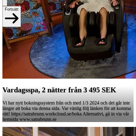
Fortsätt
DEMO VERSION
Vardagsspa, 2 nätter från 3 495 SEK
Vi har nytt bokningssystem från och med 1/3 2024 och det går inte
längre att boka via denna sida. Var vänlig följ länken för att komma
rätt! https://satrabrunn.workcloud.se/boka Alternativt, gå in via vår
hemsida www.satrabrunn.se