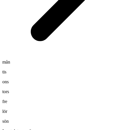
mån
tis
ons
tors
fre
lör
sön