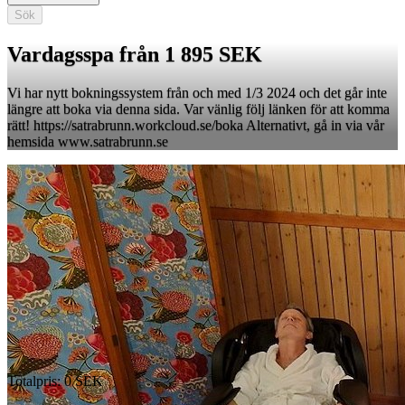
Sök
Vardagsspa från 1 895 SEK
Vi har nytt bokningssystem från och med 1/3 2024 och det går inte
längre att boka via denna sida. Var vänlig följ länken för att komma
rätt! https://satrabrunn.workcloud.se/boka Alternativt, gå in via vår
hemsida www.satrabrunn.se
Totalpris
:
0
SEK