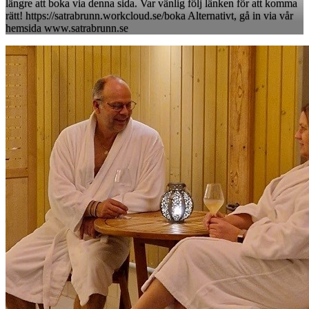
längre att boka via denna sida. Var vänlig följ länken för att komma
rätt! https://satrabrunn.workcloud.se/boka Alternativt, gå in via vår
hemsida www.satrabrunn.se